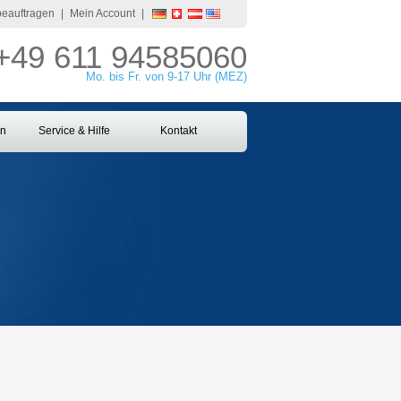
 beauftragen
|
Mein Account
|
+49 611 94585060
Mo. bis Fr. von 9-17 Uhr (MEZ)
en
Service & Hilfe
Kontakt