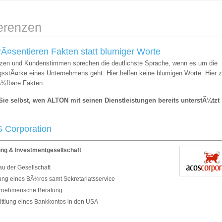
erenzen
rÃ¤sentieren Fakten statt blumiger Worte
zen und Kundenstimmen sprechen die deutlichste Sprache, wenn es um die
gsstÃ¤rke eines Unternehmens geht. Hier helfen keine blumigen Worte. Hier 
Ã¼fbare Fakten.
ie selbst, wen ALTON mit seinen Dienstleistungen bereits unterstÃ¼tzt 
 Corporation
ing & Investmentgesellschaft
au der Gesellschaft
lung eines BÃ¼ros samt Sekretariatsservice
rnehmerische Beratung
ittlung eines Bankkontos in den USA