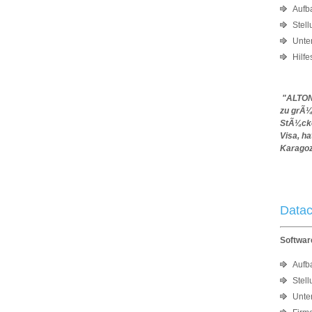
Aufb
Stel
Unte
Hilfe
"ALTON 
zu grÃ¼
StÃ¼cke
Visa, h
Karagoz
Datac
Softwar
Aufb
Stel
Unte