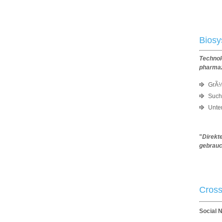
And
Bios
Technol
pharmaz
GrÃ¼
Such
Unte
"
Direkt
gebrauc
Cross
Social 