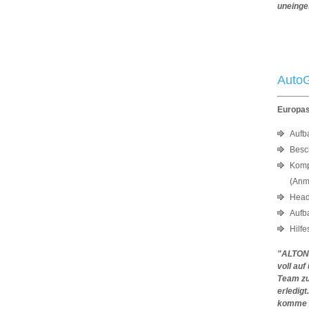
uneinge
Mic
AutoG
Europas
Aufb
Besc
Komp
(Anm
Head
Aufba
Hilfe
"ALTON 
voll au
Team zu
erledig
komme i