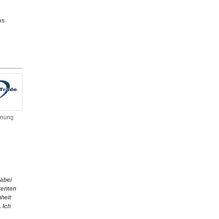
s
hnung
abei
tenten
heit
 Ich