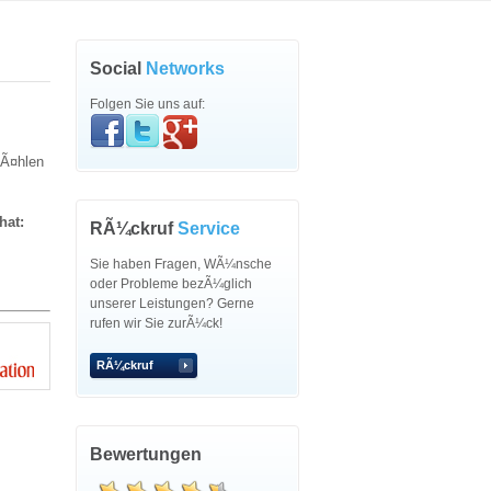
Social
Networks
Folgen Sie uns auf:
zÃ¤hlen
hat:
RÃ¼ckruf
Service
Sie haben Fragen, WÃ¼nsche
oder Probleme bezÃ¼glich
unserer Leistungen? Gerne
rufen wir Sie zurÃ¼ck!
RÃ¼ckruf
Bewertungen