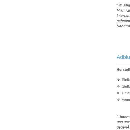
"Im Aug
Miami z
Interne
nehmen.
Nachfra
An
Adblu
Herstel
Stel
Stel
Unte
Verm
"Unters
und unk
gegenÃ¼