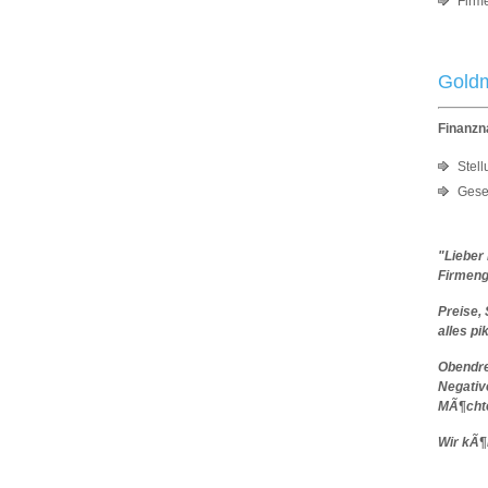
Fir
Goldm
Finanzn
Stel
Gese
"Lieber
Firmeng
Preise, 
alles p
Obendrei
Negativ
MÃ¶chte
Wir kÃ¶