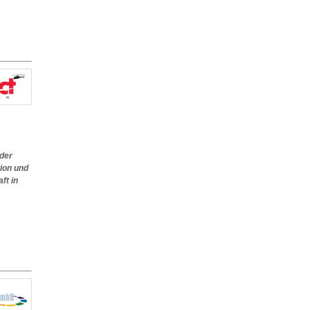
 der
ion und
ft in