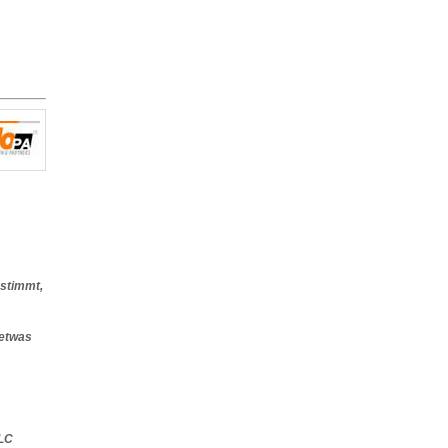
 stimmt,
 etwas
LC