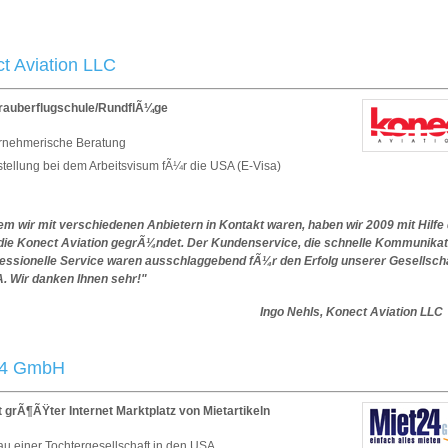
t Aviation LLC
auberflugschule/RundflÃ¼ge
rnehmerische Beratung
stellung bei dem Arbeitsvisum fÃ¼r die USA (E-Visa)
m wir mit verschiedenen Anbietern in Kontakt waren, haben wir 2009 mit Hilfe
ie Konect Aviation gegrÃ¼ndet. Der Kundenservice, die schnelle Kommunikat
fessionelle Service waren ausschlaggebend fÃ¼r den Erfolg unserer Gesellscha
. Wir danken Ihnen sehr!"
Ingo Nehls, Konect Aviation LLC
24 GmbH
 grÃ¶ÃŸter Internet Marktplatz von Mietartikeln
au einer Tochtergesellschaft in den USA