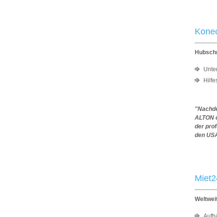
Konec
Hubschr
Unte
Hilfe
"Nachde
ALTON d
der pro
den USA
Miet
Weltweit
Aufb