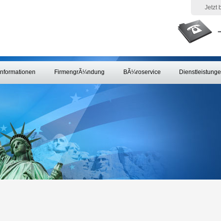
Jetzt
Informationen
FirmengrÃ¼ndung
BÃ¼roservice
Dienstleistung