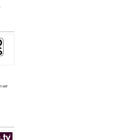
G
n wir