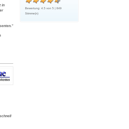
 in
Bewertung:
4.5
von
5
|
849
er
Stimme(n)
senten."
n
schnell