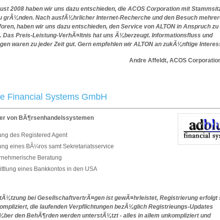
ust 2008 haben wir uns dazu entschieden, die ACOS Corporation mit Stammsitz
u grÃ¼nden. Nach ausfÃ¼hrlicher Internet-Recherche und den Besuch mehrer
tforen, haben wir uns dazu entschieden, den Service von ALTON in Anspruch zu
 Das Preis-Leistung-VerhÃ¤ltnis hat uns Ã¼berzeugt. Informationsfluss und
gen waren zu jeder Zeit gut. Gern empfehlen wir ALTON an zukÃ¼nftige Interes
dre Affeldt, ACOS Corporatio
e Financial Systems GmbH
ler von BÃ¶rsenhandelssystemen
lung des Registered Agent
lung eines BÃ¼ros samt Sekretariatsservice
rnehmerische Beratung
ittlung eines Bankkontos in den USA
tÃ¼tzung bei GesellschaftvertrÃ¤gen ist gewÃ¤hrleistet, Registrierung erfolgt 
ompliziert, die laufenden Verpflichtungen bezÃ¼glich Registrieungs-Updates
ber den BehÃ¶rden werden unterstÃ¼tzt - alles in allem unkompliziert und