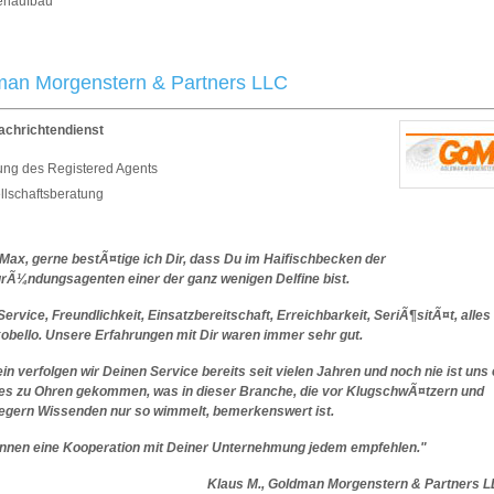
menaufbau
an Morgenstern & Partners LLC
achrichtendienst
lung des Registered Agents
llschaftsberatung
 Max, gerne bestÃ¤tige ich Dir, dass Du im Haifischbecken der
rÃ¼ndungsagenten einer der ganz wenigen Delfine bist.
Service, Freundlichkeit, Einsatzbereitschaft, Erreichbarkeit, SeriÃ¶sitÃ¤t, alles
ikobello. Unsere Erfahrungen mit Dir waren immer sehr gut.
n verfolgen wir Deinen Service bereits seit vielen Jahren und noch nie ist uns
es zu Ohren gekommen, was in dieser Branche, die vor KlugschwÃ¤tzern und
gern Wissenden nur so wimmelt, bemerkenswert ist.
nnen eine Kooperation mit Deiner Unternehmung jedem empfehlen."
Klaus M., Goldman Morgenstern & Partners L