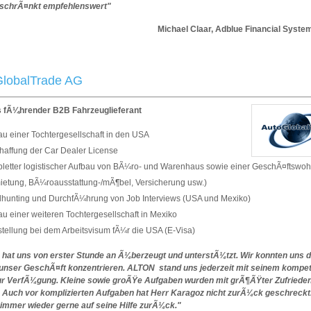
schrÃ¤nkt empfehlenswert"
hael Claar, Adblue Financial System
lobalTrade AG
 fÃ¼hrender B2B Fahrzeuglieferant
au einer Tochtergesellschaft in den USA
haffung der Car Dealer License
letter logistischer Aufbau von BÃ¼ro- und Warenhaus sowie einer GeschÃ¤ftswo
ietung, BÃ¼roausstattung-/mÃ¶bel, Versicherung usw.)
hunting und DurchfÃ¼hrung von Job Interviews (USA und Mexiko)
u einer weiteren Tochtergesellschaft in Mexiko
stellung bei dem Arbeitsvisum fÃ¼r die USA (E-Visa)
hat uns von erster Stunde an Ã¼berzeugt und unterstÃ¼tzt. Wir konnten uns d
f unser GeschÃ¤ft konzentrieren. ALTON stand uns jederzeit mit seinem kompe
r VerfÃ¼gung. Kleine sowie groÃŸe Aufgaben wurden mit grÃ¶ÃŸter Zufrieden
t. Auch vor komplizierten Aufgaben hat Herr Karagoz nicht zurÃ¼ck geschreckt.
mmer wieder gerne auf seine Hilfe zurÃ¼ck."