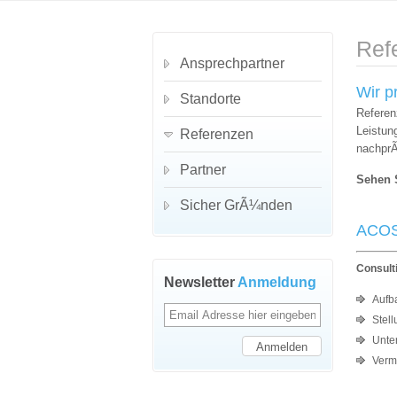
Ref
Ansprechpartner
Wir p
Standorte
Referen
Leistun
Referenzen
nachpr
Partner
Sehen S
Sicher GrÃ¼nden
ACOS
Consult
Newsletter
Anmeldung
Aufb
Stel
Unte
Verm