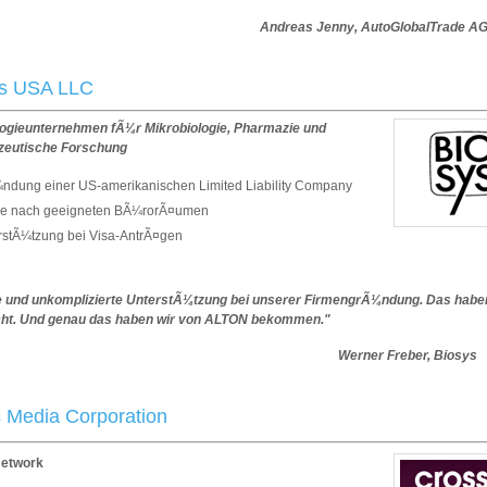
reas Jenny, AutoGlobalTrade A
ys USA LLC
ogieunternehmen fÃ¼r Mikrobiologie, Pharmazie und
eutische Forschung
ndung einer US-amerikanischen Limited Liability Company
e nach geeigneten BÃ¼rorÃ¤umen
rstÃ¼tzung bei Visa-AntrÃ¤gen
e und unkomplizierte UnterstÃ¼tzung bei unserer FirmengrÃ¼ndung. Das habe
ht. Und genau das haben wir von ALTON bekommen."
Werner Freber, Biosys
 Media Corporation
Network