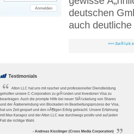
gewisse Ã„hnlic
deutschen GmbH
auch deutliche
<<< ZurÃ¼ck z
Testimonials
Alton LLC hat uns mit rascher und professioneller Dienstleistung
geholfen unsere C-Corporation zu grÃ¼nden und Investoren Visa zu
beantragen. Auch die prompte Hilfe bei neuer StÃ¼ckelung von Shares
und der Ãœberwindung von Blockaden im Bearbeitungsprozess der Visa,
hat uns Zeit gespart und den nÃ¶tigen Erfolg gebracht. Unsere Erfahrung
mit Max Karagoz und der Alton LLC war durchwegs positiv und auf jeden
Fall die richtige Wahl.
- Andreas Kisslinger (Cross Media Corporation)