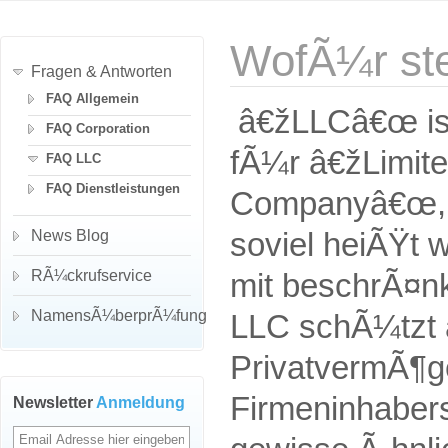
WofÃ¼r st
Fragen & Antworten
FAQ Allgemein
â€žLLCâ€œ is
FAQ Corporation
fÃ¼r â€žLimited
FAQ LLC
FAQ Dienstleistungen
Companyâ€œ, 
News Blog
soviel heiÃŸt 
RÃ¼ckrufservice
mit beschrÃ¤n
NamensÃ¼berprÃ¼fung
LLC schÃ¼tzt 
PrivatvermÃ¶g
Firmeninhabers
Newsletter
Anmeldung