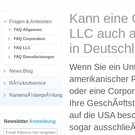
Kann eine 
Fragen & Antworten
LLC auch a
FAQ Allgemein
FAQ Corporation
in Deutschl
FAQ LLC
FAQ Dienstleistungen
Wenn Sie ein Un
News Blog
amerikanischer 
RÃ¼ckrufservice
oder eine Corpor
NamensÃ¼berprÃ¼fung
Ihre GeschÃ¤fts
auf die USA bes
Newsletter
Anmeldung
sogar ausschlie