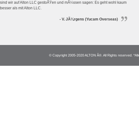
sind wir auf Alton LLC gestoÃŸen und mÃ¼ssen sagen: Es geht wohl kaum
besser als mit Alton LLC.
- V. JÃ¼rgens (Yucam Overseas)
© Copyright 2005-2020 ALTON Â®. All Rights reserved. *Alle