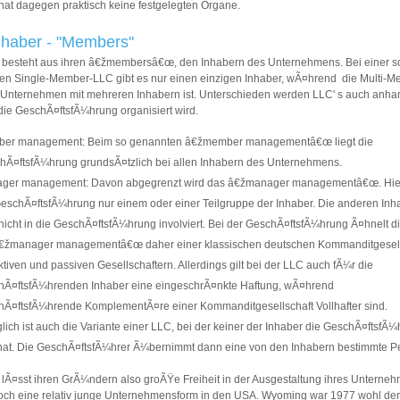
hat dagegen praktisch keine festgelegten Organe.
nhaber - "Members"
 besteht aus ihren â€žmembersâ€œ, den Inhabern des Unternehmens. Bei einer s
en Single-Member-LLC gibt es nur einen einzigen Inhaber, wÃ¤hrend die Multi-M
 Unternehmen mit mehreren Inhabern ist. Unterschieden werden LLC' s auch anha
 die GeschÃ¤ftsfÃ¼hrung organisiert wird.
er management: Beim so genannten â€žmember managementâ€œ liegt die
hÃ¤ftsfÃ¼hrung grundsÃ¤tzlich bei allen Inhabern des Unternehmens.
ger management: Davon abgegrenzt wird das â€žmanager managementâ€œ. Hier
GeschÃ¤ftsfÃ¼hrung nur einem oder einer Teilgruppe der Inhaber. Die anderen Inh
nicht in die GeschÃ¤ftsfÃ¼hrung involviert. Bei der GeschÃ¤ftsfÃ¼hrung Ã¤hnelt d
â€žmanager managementâ€œ daher einer klassischen deutschen Kommanditgesell
ktiven und passiven Gesellschaftern. Allerdings gilt bei der LLC auch fÃ¼r die
hÃ¤ftsfÃ¼hrenden Inhaber eine eingeschrÃ¤nkte Haftung, wÃ¤hrend
hÃ¤ftsfÃ¼hrende KomplementÃ¤re einer Kommanditgesellschaft Vollhafter sind.
ich ist auch die Variante einer LLC, bei der keiner der Inhaber die GeschÃ¤ftsfÃ
hat. Die GeschÃ¤ftsfÃ¼hrer Ã¼bernimmt dann eine von den Inhabern bestimmte P
lÃ¤sst ihren GrÃ¼ndern also groÃŸe Freiheit in der Ausgestaltung ihres Unterne
noch eine relativ junge Unternehmensform in den USA. Wyoming war 1977 wohl der