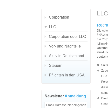
LLC
Corporation
Recht
LLC
Die Abk
â€žGesel
Corporation oder LLC
die Cor
ist im 
Vor- und Nachteile
Unterne
struktur
Aktiv in Deutschland
deutsche
Steuern
So i
Zudem
Pflichten in den USA
USA 
Pers
dies
seine
Newsletter
Anmeldung
Die 
Gese