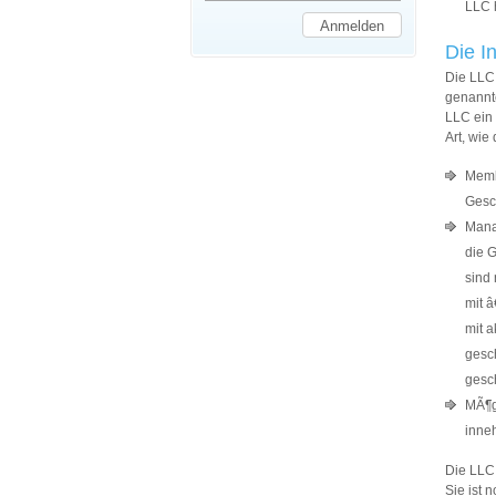
LLC 
Die I
Die LLC
genannt
LLC ein
Art, wie
Memb
Gesc
Mana
die 
sind 
mit 
mit a
gesc
gesc
MÃ¶gl
inne
Die LLC 
Sie ist 