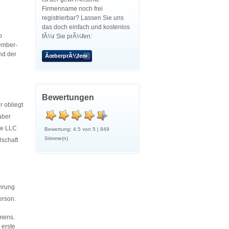
Firmenname noch frei
registrierbar? Lassen Sie uns
das doch einfach und kostenlos
o
fÃ¼r Sie prÃ¼fen:
ember-
nd der
ÃœberprÃ¼fen
Bewertungen
 obliegt
aber
ie LLC
Bewertung:
4.5
von
5
|
849
Stimme(n)
schaft
¼hrung
erson.
hmens.
 erste