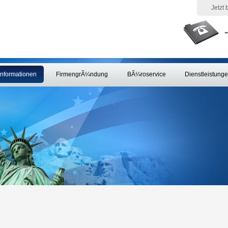
Jetzt
Informationen
FirmengrÃ¼ndung
BÃ¼roservice
Dienstleistung