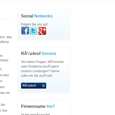
Social
Networks
Folgen Sie uns auf:
lich: Wie
aftung
C
RÃ¼ckruf
Service
er
chiede:
Sie haben Fragen, WÃ¼nsche
oder Probleme bezÃ¼glich
h.
unserer Leistungen? Gerne
 In den
rufen wir Sie zurÃ¼ck!
er
RÃ¼ckruf
dass
der mit
 die
Firmenname
frei?
. Die
Ist der gewÃ¼nschte