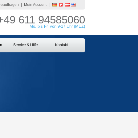
 beauftragen
|
Mein Account
|
+49 611 94585060
Mo. bis Fr. von 9-17 Uhr (MEZ)
en
Service & Hilfe
Kontakt