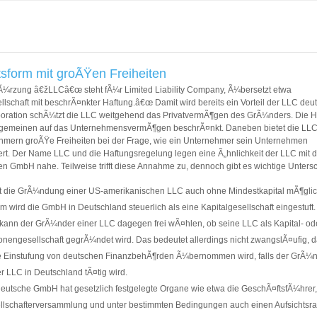
sform mit groÃŸen Freiheiten
Ã¼rzung â€žLLCâ€œ steht fÃ¼r Limited Liability Company, Ã¼bersetzt etwa
lschaft mit beschrÃ¤nkter Haftung.â€œ Damit wird bereits ein Vorteil der LLC deut
poration schÃ¼tzt die LLC weitgehend das PrivatvermÃ¶gen des GrÃ¼nders. Die H
Allgemeinen auf das UnternehmensvermÃ¶gen beschrÃ¤nkt. Daneben bietet die LL
hmern groÃŸe Freiheiten bei der Frage, wie ein Unternehmer sein Unternehmen
iert. Der Name LLC und die Haftungsregelung legen eine Ã„hnlichkeit der LLC mit d
n GmbH nahe. Teilweise trifft diese Annahme zu, dennoch gibt es wichtige Unters
st die GrÃ¼ndung einer US-amerikanischen LLC auch ohne Mindestkapital mÃ¶glic
 wird die GmbH in Deutschland steuerlich als eine Kapitalgesellschaft eingestuft.
kann der GrÃ¼nder einer LLC dagegen frei wÃ¤hlen, ob seine LLC als Kapital- od
onengesellschaft gegrÃ¼ndet wird. Das bedeutet allerdings nicht zwangslÃ¤ufig, 
e Einstufung von deutschen FinanzbehÃ¶rden Ã¼bernommen wird, falls der GrÃ¼n
r LLC in Deutschland tÃ¤tig wird.
deutsche GmbH hat gesetzlich festgelegte Organe wie etwa die GeschÃ¤ftsfÃ¼hrer,
llschafterversammlung und unter bestimmten Bedingungen auch einen Aufsichtsrat