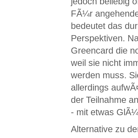
jedoch beliebig o
FÃ¼r angehende
bedeutet das dur
Perspektiven. N
Greencard die n
weil sie nicht im
werden muss. Si
allerdings aufwÃ
der Teilnahme an
- mit etwas GlÃ
Alternative zu d