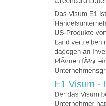
Greencard Lotter
Das Visum E1 ist
Handelsunternehm
US-Produkte von
Land vertreiben 
dagegen an Inves
PlÃ¤nen fÃ¼r ei
Unternehmensg
E1 Visum -
Der das Visum b
Unternehmer hat