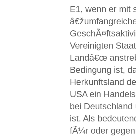
E1, wenn er mit
â€žumfangreiche
GeschÃ¤ftsaktiv
Vereinigten Staa
Landâ€œ anstreb
Bedingung ist, 
Herkunftsland de
USA ein Handel
bei Deutschland
ist. Als bedeute
fÃ¼r oder gegen 