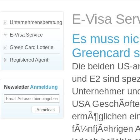
E-Visa Ser
Unternehmensberatung
Es muss nich
E-Visa Service
Green Card Lotterie
Greencard s
Registered Agent
Die beiden US-a
und E2 sind spez
Newsletter
Anmeldung
Unternehmer und 
USA GeschÃ¤fte
ermÃ¶glichen ein
fÃ¼nfjÃ¤hrigen A