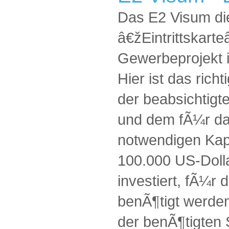
Das E2 Visum die
â€žEintrittskarte
Gewerbeprojekt 
Hier ist das rich
der beabsichtigte
und dem fÃ¼r das
notwendigen Kap
100.000 US-Dolla
investiert, fÃ¼r
benÃ¶tigt werden
der benÃ¶tigten