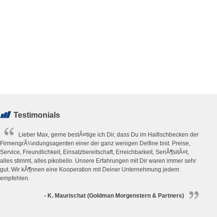
Testimonials
Lieber Max, gerne bestÃ¤tige ich Dir, dass Du im Haifischbecken der
FirmengrÃ¼ndungsagenten einer der ganz wenigen Delfine bist. Preise,
Service, Freundlichkeit, Einsatzbereitschaft, Erreichbarkeit, SeriÃ¶sitÃ¤t,
alles stimmt, alles pikobello. Unsere Erfahrungen mit Dir waren immer sehr
gut. Wir kÃ¶nnen eine Kooperation mit Deiner Unternehmung jedem
empfehlen.
- K. Maurischat (Goldman Morgenstern & Partners)