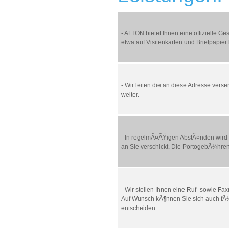
- ALTON bietet Ihnen eine offizielle Ge
etwa auf Visitenkarten und Briefpapie
- Wir leiten die an diese Adresse vers
weiter.
- In regelmÃ¤ÃŸigen AbstÃ¤nden wird
an Sie verschickt. Die PortogebÃ¼hren 
- Wir stellen Ihnen eine Ruf- sowie F
Auf Wunsch kÃ¶nnen Sie sich auch fÃ
entscheiden.