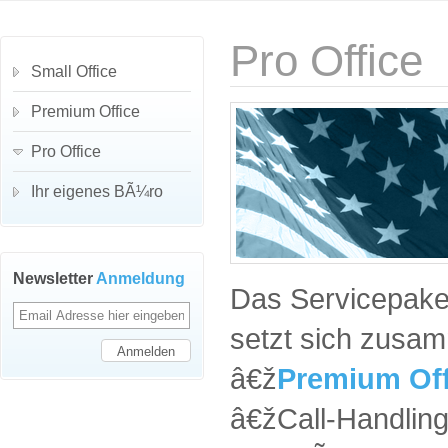
Pro Office
Small Office
Premium Office
Pro Office
Ihr eigenes BÃ¼ro
Newsletter
Anmeldung
Das Servicepake
setzt sich zusa
â€ž
Premium Off
â€žCall-Handling