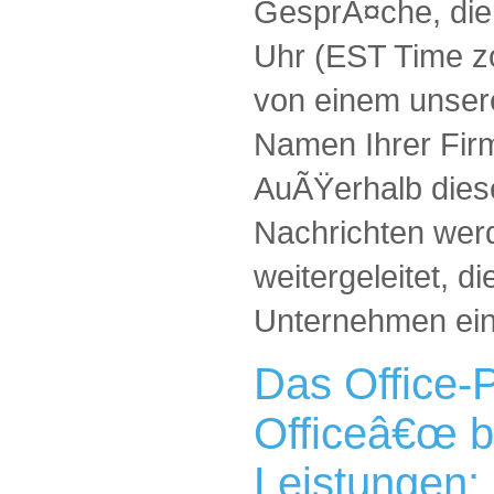
GesprÃ¤che, die 
Uhr (EST Time z
von einem unsere
Namen Ihrer Fi
AuÃŸerhalb dies
Nachrichten wer
weitergeleitet, di
Unternehmen eing
Das Office-
Officeâ€œ b
Leistungen: