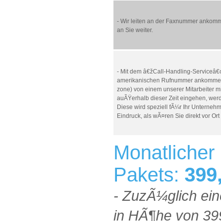
- Wir leiten an der Faxnummer ankomm
an Sie weiter.
- Mit dem â€žCall-Handling-Serviceâ€
amerikanischen Rufnummer ankommen, 
zone) von einem unserer Mitarbeiter m
auÃŸerhalb dieser Zeit eingehen, werd
Diese wird speziell fÃ¼r Ihr Unternehm
Eindruck, als wÃ¤ren Sie direkt vor Or
Monatlicher
Pakets:
399
- ZuzÃ¼glich ei
in HÃ¶he von 39