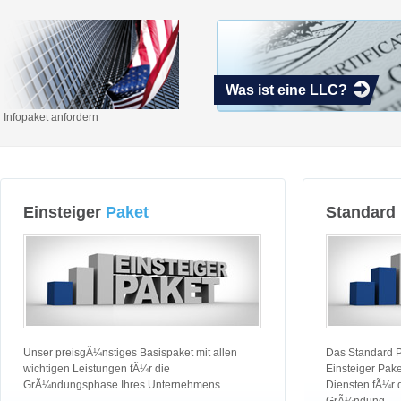
Was ist eine LLC?
Infopaket anfordern
Einsteiger
Paket
Standard
Unser preisgÃ¼nstiges Basispaket mit allen
Das Standard P
wichtigen Leistungen fÃ¼r die
Einsteiger Pake
GrÃ¼ndungsphase Ihres Unternehmens.
Diensten fÃ¼r d