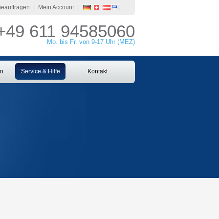
 beauftragen
|
Mein Account
|
+49 611 94585060
Mo. bis Fr. von 9-17 Uhr (MEZ)
en
Service & Hilfe
Kontakt