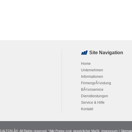
Site Navigation
Home
Unternehmen
Informationen
FirmengrÃ¼ndung
BÃ¼roservice
Dienstleistungen
Service & Hilfe
Kontakt
 ALTON Â®. All Rights reserved. *Alle Preise zzgl. gesetzlicher MwSt.
Impressum
|
Sitema