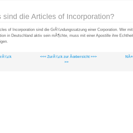
sind die Articles of Incorporation?
icles of Incorporation sind die GrÃ¼ndungssatzung einer Corporation. Wer mit
tion in Deutschland aktiv sein mÃ¶chte, muss mit einer Apostille ihre Echthei
bigen.
urÃ¼ck
<<< ZurÃ¼ck zur Ãœbersicht >>>
NÃ¤
>>