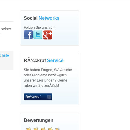
Social
Networks
Folgen Sie uns auf:
 seiner
t
chste
RÃ¼ckruf
Service
Sie haben Fragen, WÃ¼nsche
oder Probleme bezÃ¼glich
unserer Leistungen? Gerne
rufen wir Sie zurÃ¼ck!
RÃ¼ckruf
Bewertungen