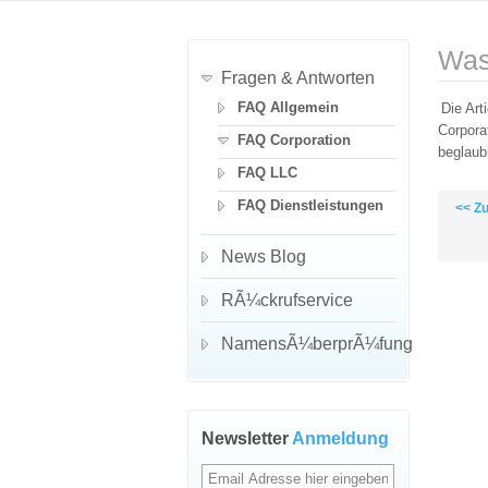
Was 
Fragen & Antworten
FAQ Allgemein
Die Art
Corpora
FAQ Corporation
beglau
FAQ LLC
FAQ Dienstleistungen
<< Z
News Blog
RÃ¼ckrufservice
NamensÃ¼berprÃ¼fung
Newsletter
Anmeldung