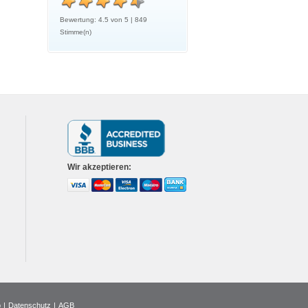
Bewertung:
4.5
von
5
|
849
Stimme(n)
Wir
akzeptieren:
p
|
Datenschutz
|
AGB