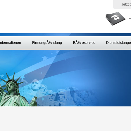
Jetzt
Informationen
FirmengrÃ¼ndung
BÃ¼roservice
Dienstleistung