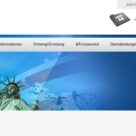
Jetzt
Informationen
FirmengrÃ¼ndung
BÃ¼roservice
Dienstleistung