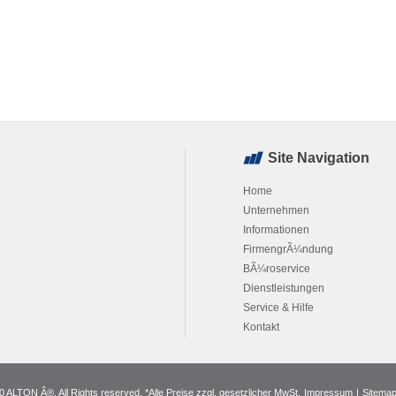
Site Navigation
Home
Unternehmen
Informationen
FirmengrÃ¼ndung
BÃ¼roservice
Dienstleistungen
Service & Hilfe
Kontakt
 ALTON Â®. All Rights reserved. *Alle Preise zzgl. gesetzlicher MwSt.
Impressum
|
Sitema