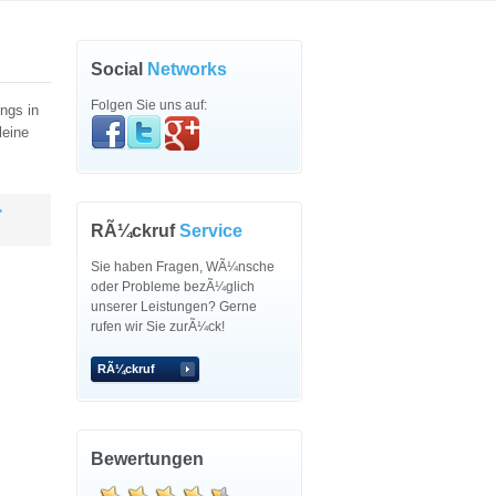
Social
Networks
Folgen Sie uns auf:
ings in
leine
>
RÃ¼ckruf
Service
Sie haben Fragen, WÃ¼nsche
oder Probleme bezÃ¼glich
unserer Leistungen? Gerne
rufen wir Sie zurÃ¼ck!
RÃ¼ckruf
Bewertungen