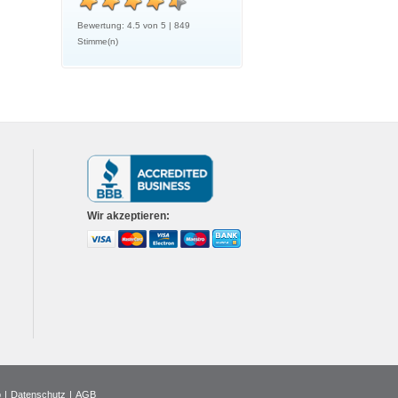
Bewertung:
4.5
von
5
|
849
Stimme(n)
Wir
akzeptieren:
p
|
Datenschutz
|
AGB