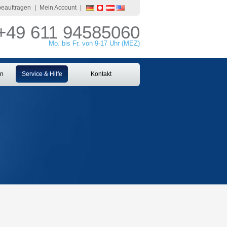
 beauftragen
|
Mein Account
|
+49 611 94585060
Mo. bis Fr. von 9-17 Uhr (MEZ)
en
Service & Hilfe
Kontakt