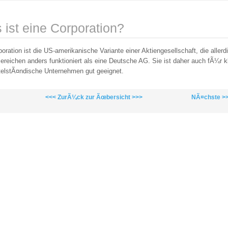
 ist eine Corporation?
oration ist die US-amerikanische Variante einer Aktiengesellschaft, die allerd
Bereichen anders funktioniert als eine Deutsche AG. Sie ist daher auch fÃ¼r k
telstÃ¤ndische Unternehmen gut geeignet.
<<< ZurÃ¼ck zur Ãœbersicht >>>
NÃ¤chste >