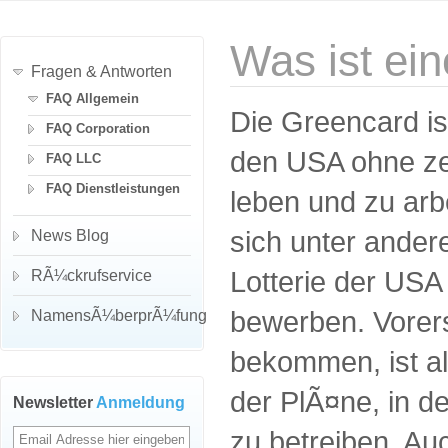
Was ist ei
Fragen & Antworten
FAQ Allgemein
Die Greencard is
FAQ Corporation
den USA ohne ze
FAQ LLC
FAQ Dienstleistungen
leben und zu ar
sich unter ander
News Blog
Lotterie der US
RÃ¼ckrufservice
bewerben. Vorer
NamensÃ¼berprÃ¼fung
bekommen, ist al
der PlÃ¤ne, in 
Newsletter
Anmeldung
zu betreiben. Au