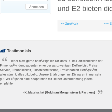
und E2 bieten di
<< ZurÃ¼ck
<<< Z
Testimonials
Lieber Max, gerne bestÃ¤tige ich Dir, dass Du im Haifischbecken der
FirmengrÃ¼ndungsagenten einer der ganz wenigen Delfine bist. Preise,
Service, Freundlichkeit, Einsatzbereitschaft, Erreichbarkeit, SeriÃ¶sitÃ¤t,
alles stimmt, alles pikobello. Unsere Erfahrungen mit Dir waren immer sehr
gut. Wir kÃ¶nnen eine Kooperation mit Deiner Unternehmung jedem
empfehlen.
- K. Maurischat (Goldman Morgenstern & Partners)